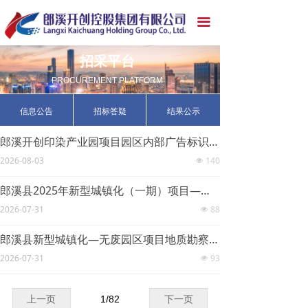
끀
招采平台
PROCUREMENT PLATFORM
信息公告
招标答疑
结果公示
郎溪开创印染产业园项目园区内部广告标识标牌制作采购项目询比采购公告
2026-08-03
140
넶
郎溪县2025年新型城镇化（一期）项目—十字镇区基础设施提升供热管网新建工程（一期）EPC项目特种设备检测服务采购项目询比采购公告
2026-07-31
88
넶
郎溪县新型城镇化—无废园区项目地质勘察报告编制服务采购项目询比采购公告
2026-07-31
93
넶
上一页
1
/
82
下一页