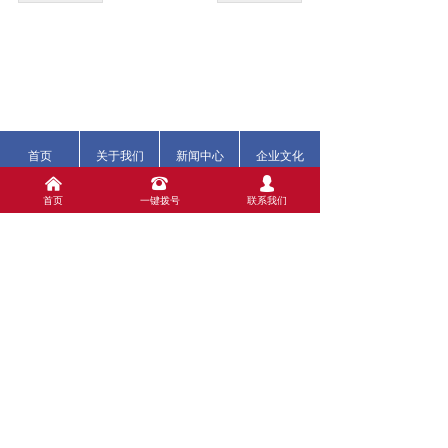
首页
关于我们
新闻中心
企业文化
낀
뀰
넙
首页
一键拨号
联系我们
党建动态
项目展示
招采平台
人才招聘
©版权所有 郎溪开创控股集团有限公司
地址：安徽省宣城市郎溪县郎溪经济开发区
歌场路与G235交叉路口
电话：0563-7372129
Email：lxkckgjt@163.com
技术支持：地宝网络
皖ICP备2023009976号-1
皖公网安备34182102000338号